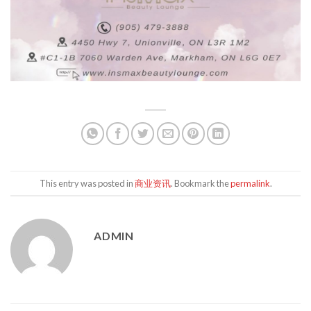
This entry was posted in
商业资讯
. Bookmark the
permalink
.
ADMIN