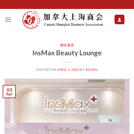
Skip
to
content
商业资讯
InsMax Beauty Lounge
POSTED ON
APRIL 3, 2024
BY
ADMIN
03
Apr