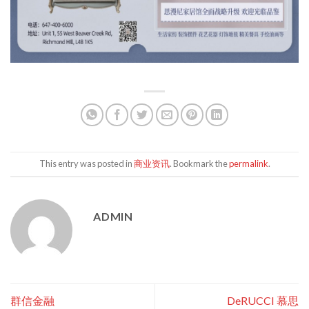
This entry was posted in
商业资讯
. Bookmark the
permalink
.
ADMIN
群信金融
DeRUCCI 慕思