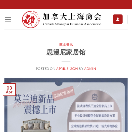
Skip
to
content
商业资讯
思漫尼家居馆
POSTED ON
APRIL 3, 2024
BY
ADMIN
03
Apr