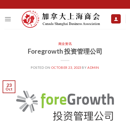
Skip
to
content
商业资讯
Foregrowth 投资管理公司
POSTED ON
OCTOBER 23, 2023
BY
ADMIN
23
Oct