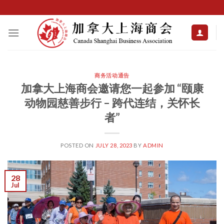
Skip
to
content
商务活动通告
加拿大上海商会邀请您一起参加 “颐康
动物园慈善步行 – 跨代连结，关怀长
者”
POSTED ON
JULY 28, 2023
BY
ADMIN
28
Jul