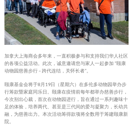
加拿大上海商会多年来，一直积极参与和支持我们华人社区
的各项公益活动。此次，诚意邀请您与家人一起参加 “颐康
动物园慈善步行 – 跨代连结，关怀长者”。
颐康基金会将于8月19日（星期六）在多伦多动物园举办步
行筹款暨家庭同乐日。颐康在疫情前每年都举办慈善步行，
今次别出心裁，首次在动物园进行，旨在通过一系列趣味十
足的体验，培养两代、甚至是三代间的爱与凝聚力，长幼共
融，为慈善出力。本次活动筹得款项将全数用于筹建颐康新
院。