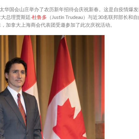
渥太华国会山庄举办了农历新年招待会庆祝新春。这是自疫情爆发
大总理贾斯廷·
杜鲁多
（Justin Trudeau）与近30名联邦部长和
来，加拿大上海商会代表团受邀参加了此次庆祝活动。