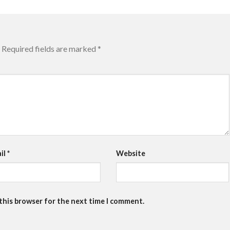
Required fields are marked
*
il
*
Website
 this browser for the next time I comment.