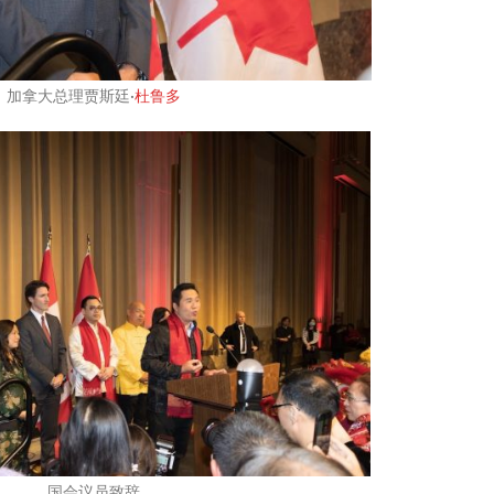
加拿大总理贾斯廷·
杜鲁多
国会议员致辞