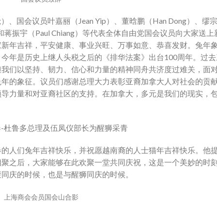
、国会议员叶嘉丽（Jean Yip）、董晗鹏（Han Dong）、缪
hen）和蒋振宇（Paul Chiang）等代表全体自由党国会议员向大家送上
家新年吉祥，平安健康、事业兴旺、万事如意、恭喜发财。兔年
今年是历史上继人头税之后的《排华法案》出台100周年。过去
但我们以坚持、韧力、信心和力量的精神同舟共济度过难关，面
兔年的象征。议员们感谢总理大力表彰亚裔加拿大人对社会的贡
领导力量和对亚裔社区的支持。在加拿大，多元是我们的现实，
-杜鲁多总理及伍凤仪部长为醒狮采青
春的人们兔年吉祥快乐，并祝愿越南裔的人士猫年吉祥快乐。他
相聚之后，大家能够在此欢聚一堂共同庆祝，这是一个美妙的时
聚同庆的时候，也是与醒狮同庆的时候。
上海商会会员国会山合影