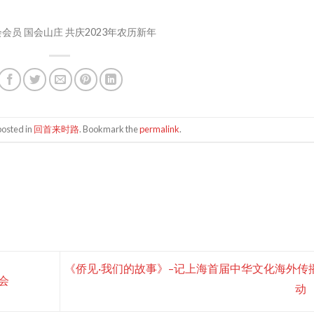
会员 国会山庄 共庆2023年农历新年
posted in
回首来时路
. Bookmark the
permalink
.
《侨见·我们的故事》–记上海首届中华文化海外传
会
动