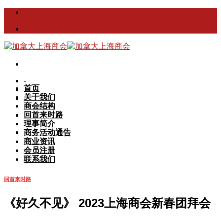
Skip
to
content
-
首页
关于我们
-
商会结构
回首来时路
理事简介
商务活动通告
商业资讯
会员注册
联系我们
回首来时路
《好久不见》 2023上海商会新春团拜会