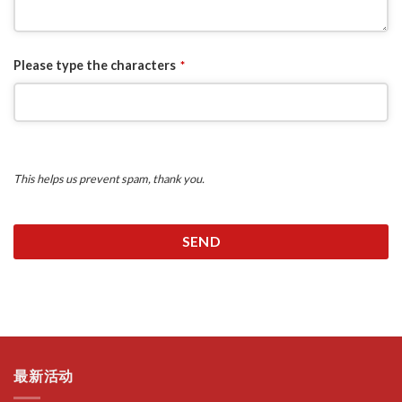
Please type the characters
*
This helps us prevent spam, thank you.
SEND
This
field
should
be
left
最新活动
blank